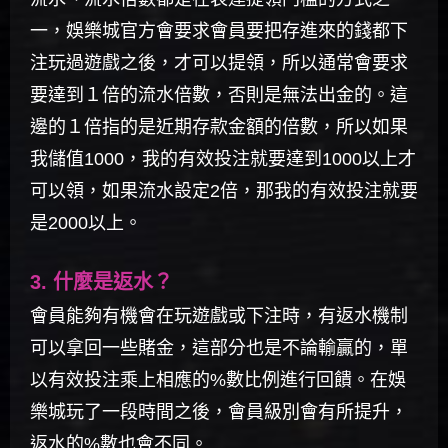
一，娛樂城官方會要求會員要把存進來的錢都下
注玩過遊戲之後，才可以提領，所以通常會要求
要達到１倍的流水倍數，否則是無法出金的。這
邊的１倍指的是近期存款金額的倍數，所以如果
我儲值1000，我的有效投注就要達到1000以上才
可以領，如果流水設定2倍，那我的有效投注就要
是2000以上。
3. 什麼是返水？
會員能夠有機會在玩遊戲或下注時，有返水機制
可以拿回一些賭金，這部分也是不論輸贏的，單
以有效投注乘上相應的%數比例進行回饋。在娛
樂城玩了一段時間之後，會員級別會有所提升，
返水的%數也會不同。