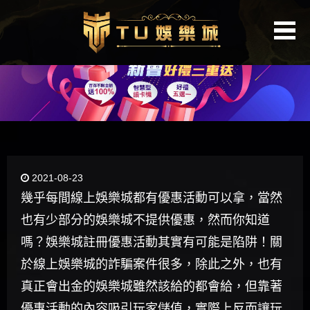
2021-08-23
幾乎每間線上
娛樂城
都有優惠活動可以拿，當然
也有少部分的娛樂城不提供優惠，然而你知道
嗎？
娛樂城註冊優惠活動
其實有可能是陷阱！關
於線上娛樂城的詐騙案件很多，除此之外，也有
真正會出金的娛樂城雖然該給的都會給，但靠著
優惠活動的內容吸引玩家儲值，實際上反而讓玩