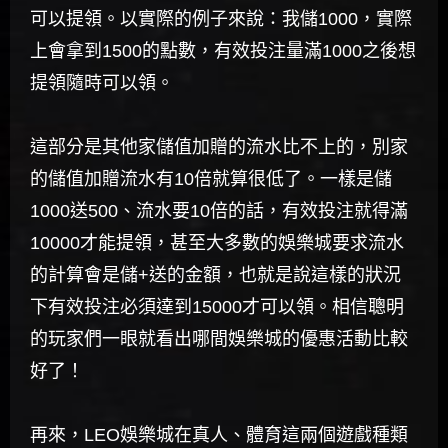
可以提領。以實際的例子來說：我儲1000，實際
上會拿到1500的點數，有效投注量滿1000之後想
提領隨時可以領。
這部分是其他家儲值加贈的流水比不上的，別家
的儲值加贈流水有10倍就算很低了。一樣是儲
1000送500、流水要10倍的話，有效投注就得滿
10000才能提領，甚至大多數的娛樂城要求流水
的計算會是儲+送的金額，也就是說這樣的狀況
下有效投注必須達到15000才可以領。相信聰明
的玩家們一眼就看出哪間娛樂城的優惠活動比較
好了！
再來，LEO娛樂城在真人、體育這兩個遊戲種類