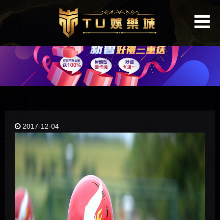
2017-12-04