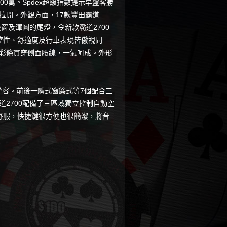
00萬。Spdex超級指數提示早盤客勝
拉開。外觀方面，17款豐田霸道
窗及渾圓的尾燈，令新款霸道2700
控性、舒適度及行車表現皆傲視同
身彩條貫穿側面腰線，一氣呵成。外形
從容。前後一體式窗簾式等7個配合三
2700配備了三區域獨立控制自動空
很舒服，快捷鍵很方便也很簡潔，將音