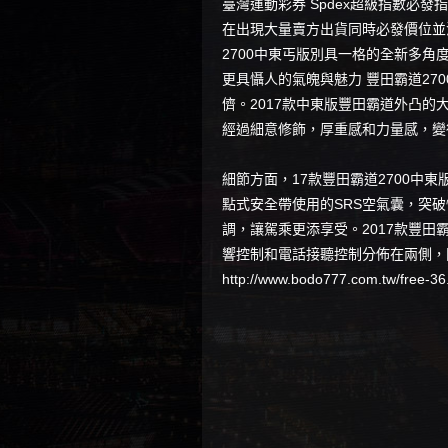
臺灣運動彩券
Spdex超級指數必發指
在出現大量賣方出貨同時必發價位並
2700中東丐版別具一格的全新多角
更具懾人的氣魄與魅力 豐田霸道2
儕。2017款中東版豐田霸道外凸
經過細意修飾，厚重感和力量感，變
細節方面，17款豐田霸道2700
點式安全帶使用的SRS空氣囊，突
調，讓駕乘更添享受。2017款豐田
響控制和電話接聽控制分佈在兩側，
http://www.bodo777.com.tw/free-36