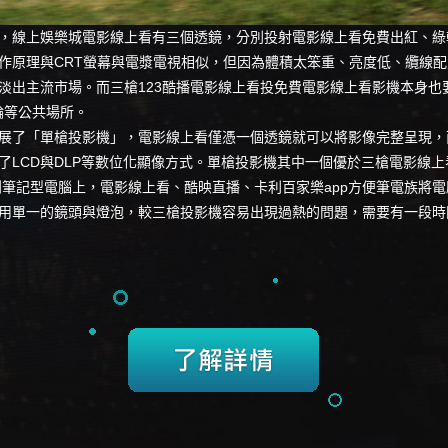
，
線上娛樂城
電影線上看有三個透鏡，分別投射
電影線上看免費
出紅、綠
作原理與CRT螢幕與電漿電視相似，但因為體積太笨重、亮度低、纜線
淡出主流市場。而三槍123酷播電影線上看投免費電影線上看影機本身也
輪等公共場所。
展了「單槍投影機」，電影線上看僅憑一個透鏡就可以將影像完整呈現，
了LCD與DLP等數位化顯像方式。單槍投影機其中一個優於三槍
電影線上
結到筆記型電腦上，電影線上看、
酷映直播
、
卡利百家樂app
方便筆電族將電
用單一的鏡頭與燈泡，較三槍投影機容易出現過熱的問題，需要有一段時