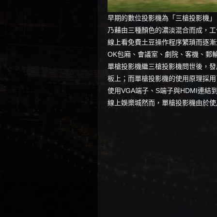
早期的數位投影機為「三槍投影機」
乃藉由三種顏色的濃淡混合而成，工
線上看免費土豆
操作程序繁瑣而逐漸
OK包廂、會議室、劇院、客機、郵
單槍投影機繼三槍投影機問世後，發
板上；而單槍投影機的使用原理採用
使用VGA端子、S端子與HDMI連
線上娛樂城
然而，單槍投影機由於使