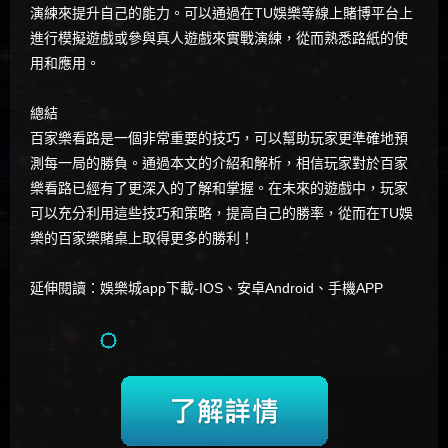
演練來提升自己的能力。可以通過在TU娛樂等線上賭博平台上
進行模擬遊戲或參與真人遊戲來實戰演練，從而熟悉路紙的使
用和應用。
總結
百家樂看路是一個非常重要的技巧，可以幫助玩家更準確地預
測每一局的勝負。通過本文的介紹和解析，相信玩家對於百家
樂看路已經有了更深入的了解和掌握。在未來的遊戲中，玩家
可以充分利用這些技巧和策略，提高自己的勝率，從而在TU娛
樂的百家樂賭桌上取得更多的勝利！
延伸閱讀：
娛樂城app下載-IOS、安卓Android、手機APP