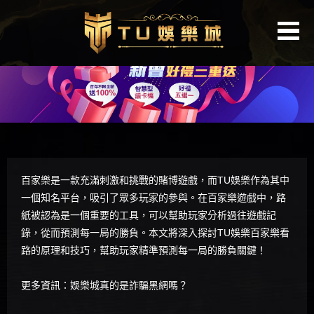
百家樂是一款充滿刺激和挑戰的賭博遊戲，而TU娛樂作為其中
一個知名平台，吸引了眾多玩家的參與。在百家樂遊戲中，路
紙被認為是一個重要的工具，可以幫助玩家分析過往遊戲記
錄，從而預測每一局的勝負。本文將深入探討TU娛樂百家樂看
路的原理和技巧，幫助玩家精準預測每一局的勝負關鍵！
更多資訊：
娛樂城真的是詐騙黑網嗎？