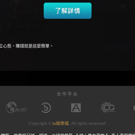
立心態，賺錢就是這麼簡單。
合作平台
Copyright ©
tu娛樂城
. All rights reserved.