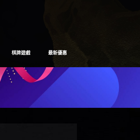
棋牌遊戲
最新優惠
棋牌遊戲
最新優惠