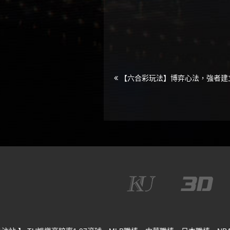
【六合彩玩法】博弈心法，強者建