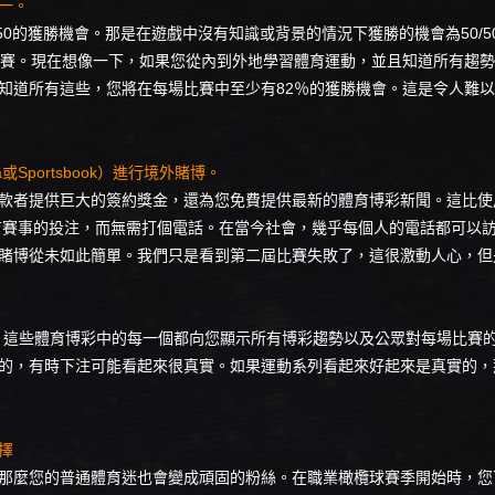
一。
/50的獲勝機會。那是在遊戲中沒有知識或背景的情況下獲勝的機會為50/
比賽。現在想像一下，如果您從內到外地學習體育運動，並且知道所有趨
知道所有這些，您將在每場比賽中至少有82％的獲勝機會。這是令人難
或Sportsbook）進行境外賭博。
款者提供巨大的簽約獎金，還為您免費提供最新的體育博彩新聞。這比使用
何體育賽事的投注，而無需打個電話。在當今社會，幾乎每個人的電話都可以
賭博從未如此簡單。我們只是看到第二屆比賽失敗了，這很激動人心，但
。這些體育博彩中的每一個都向您顯示所有博彩趨勢以及公眾對每場比賽
的，有時下注可能看起來很真實。如果運動系列看起來好起來是真實的，
擇
那麼您的普通體育迷也會變成頑固的粉絲。在職業橄欖球賽季開始時，您