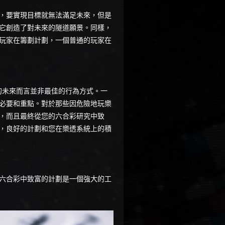
，要實現目標就無法滿足未來，但是
它創造了對未來的隧道願景。同樣，
玩家在籌劃計劃，一個普通的玩家在
的未來而言並非最佳的行為方式。一
必要和重點。對於那些因危險地玩樂
，而且最終從您的
六合彩研究
中致
，良好的計劃和您在樂透系統上的積
六合彩中致富的計劃是一個強大的工