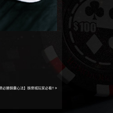
樂必勝錦囊心法】娛樂城玩家必看!!