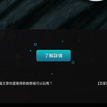
篇文章你還覺得新娛樂城可以玩嗎？
【百家