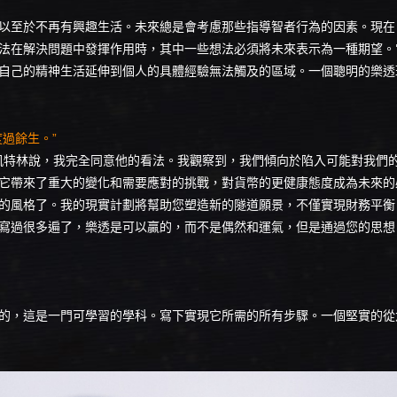
以至於不再有興趣生活。未來總是會考慮那些指導智者行為的因素。現在
法在解決問題中發揮作用時，其中一些想法必須將未來表示為一種期望。
自己的精神生活延伸到個人的具體經驗無法觸及的區域。一個聰明的樂透
過餘生。”
林·凱特林說，我完全同意他的看法。我觀察到，我們傾向於陷入可能對我們
它帶來了重大的變化和需要應對的挑戰，對貨幣的更健康態度成為未來的
的風格了。我的現實計劃將幫助您塑造新的隧道願景，不僅實現財務平衡
寫過很多遍了，樂透是可以贏的，而不是偶然和運氣，但是通過您的思想
的，這是一門可學習的學科。寫下實現它所需的所有步驟。一個堅實的從