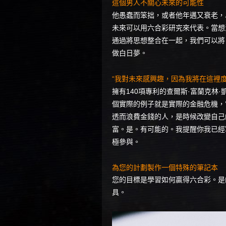
這個男人不關心未來的可能性
他愚蠢而笨拙，或者他年邁又衰老，
未來可以用
六合彩研究
來代表。當想
通過將思想整合在一起，我們可以將
做白日夢。
“我對未來感興趣，因為我將在這裡度
擁有140項專利的查爾斯·富蘭克
個實際的例子就是實際的金融危機，
透而浪費金錢的人，是時候改變自己
富。是。有可能的。我提醒你我已經
極參與。
為您的計劃製作一個特殊的筆記本
您的目標是學習如何贏得六合彩。是
具。