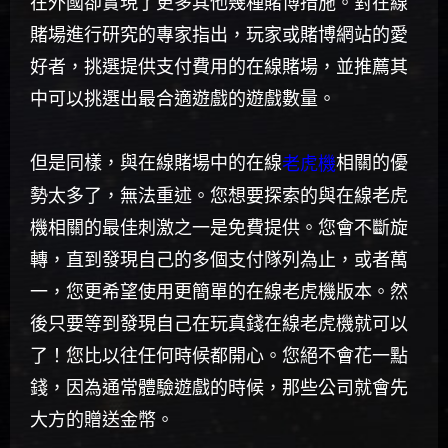
在外國卻實現了更多其他幾種賭博措施。對在線
賭場進行研究的專家指出，玩家或賭博網站的愛
好者，挑選提供支付費用的在線賭場，並推薦其
中可以挑選出最合適遊戲的遊戲數量。
但是同樣，與在線賭場中的在線
相關的優
老虎機
勢太多了，無法重述。您想要探索的與在線老虎
機相關的最佳刺激之一是免費提供。您會不斷旋
轉，直到發現自己的多個支付隊列為止，或者萬
一，您更希望使用更簡單的在線老虎機版本。然
後只要等到發現自己在玩真錢在線老虎機就可以
了！您比以往任何時候都開心。您絕不會花一點
錢，因為通常體驗遊戲的時候，那些公司就會先
大方的贈送金幣。