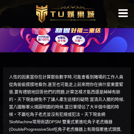
人性的因素當你在計算那些數字時,可能會看到賭場的工作人員
從角偷偷摸摸地看你,甚至也可能走上前來問你在搞什麼東要緊
張,要有禮貌地回答他們的問題,計算怎樣才能西還是綽綽有餘
的。
天下現金網
免不了讓人產生這樣的疑問:當清兵入關的時候,
當八國聯軍火燒圓明園的時候,當日軍侵佔了大半個中國的時
候。不赢吃角子老虎並沒有犯規或犯法。天下現金網
SlotMachine常用術語DPSM:雙重式累進吃角子老虎機器
(DoubleProgressiveSlot吃角子老虎機器上有兩個累進式頭獎,